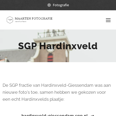
Fotografie
SGP Hardinxveld
De SGP fractie van Hardinxveld-Giessendam was aan
nieuwe foto's toe, samen hebben we gekozen voor
een echt Hardinxvelds plaatje:
hardinxveld-giessendam.sgp.nl