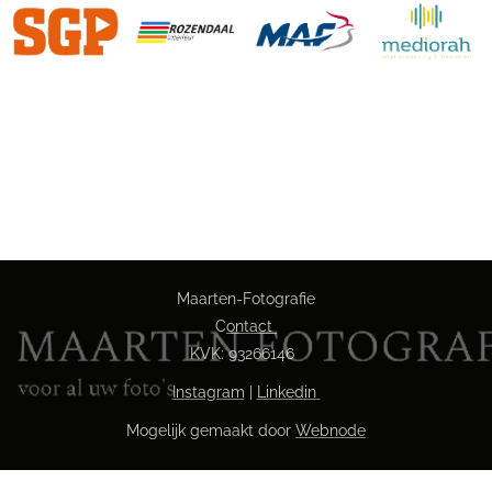
Maarten-Fotografie
C
ontact
KVK: 93266146
Instagram
|
Linkedin
Mogelijk gemaakt door
Webnode